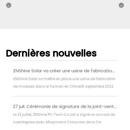
Dernières nouvelles
ZNShine Solar va créer une usine de fabrication de modules dans le Yunnan en Chine
ZNShine Solar va mettre en place une usine de fabrication
de modules dans le Yunnan en Chine26 septembre 2022
ZNShine Solar a mis en place une usine de fabrication de
modules solaires dans la province du Yunnan d'une
27 juil. Cérémonie de signature de la joint-venture avec ARaymond Chine
capacité annuelle de 2 GW. La construction devrait
Le 23 juillet, ZNShine PV-Tech Co.,Ltd a signé un accord de
commencer en juin de cette année et être pleinement
coentreprise avec ARaymond China lors de la 17e
opérationnelle d'ici la fin de sept 2022, le
Conférence internationale sur l'utilisation de l'énergie