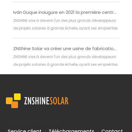
solaire en Chine (JINAN).Les délégués et les
Iván Duque inaugure en 2021 la première centrale solaire du plan colombien de transition vers les énergies renouvelables
administrateurs ont assisté à la cérémonie des deux
ZNSHINE vise à devenir l'un des plus grands développeurs
sociétés.Parmi les participants les plus éminents figurent
de projets solaires à grande échelle, ayant ses empreintes
M. Will
mondiales au Japon, en Inde, en Allemagne, en Italie et en
Suisse.
ZNShine Solar va créer une usine de fabrication de modules dans le Yunnan en Chine
ZNSHINE vise à devenir l'un des plus grands développeurs
de projets solaires à grande échelle, ayant ses empreintes
mondiales au Japon, en Inde, en Allemagne, en Italie et en
Suisse.
Navigation rapide
Service client
Téléchargements
Contact
|
|